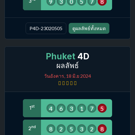
9
3
0
5
7
8
3
P4D-23020505
ดูผลลัพธ์ทั้งหมด
Phuket
4D
ผลลัพธ์
วันอังคาร, 18 มิ.ย 2024
st
4
6
3
1
7
5
1
nd
8
2
5
3
2
8
2