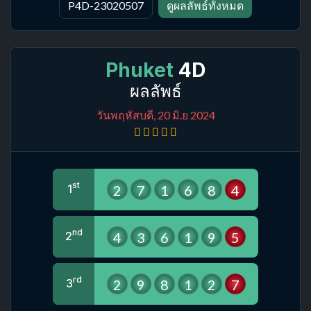
P4D-23020507
ดูผลลัพธ์ทั้งหมด
Phuket
4D
ผลลัพธ์
วันพฤหัสบดี, 20 มิ.ย 2024
st
2
7
1
6
8
4
1
nd
4
3
6
1
9
5
2
rd
2
9
8
1
2
7
3