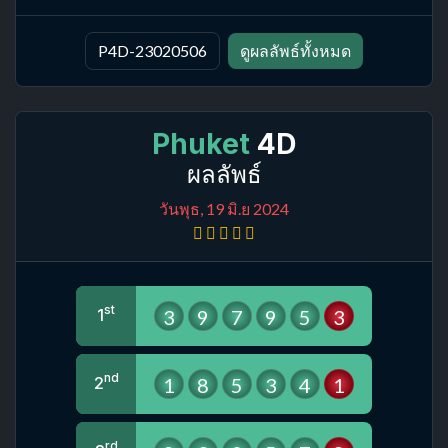
P4D-23020506
ดูผลลัพธ์ทั้งหมด
Phuket
4D
ผลลัพธ์
วันพุธ, 19 มิ.ย 2024
st
3
9
7
9
5
3
1
nd
1
8
5
3
4
1
2
rd