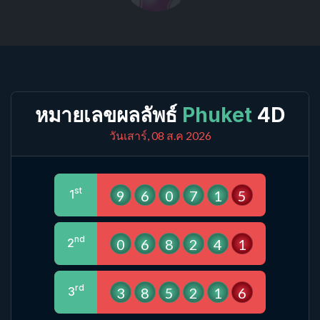
หมายเลขผลลัพธ์
Phuket
4D
วันเสาร์, 08 ส.ค 2026
st
9
6
0
7
1
5
1
nd
0
6
8
2
4
1
2
rd
3
8
5
2
1
6
3