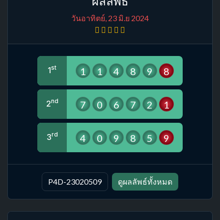
ผลลัพธ์
วันอาทิตย์, 23 มิ.ย 2024
st
1
1
4
8
9
8
1
nd
7
0
6
7
2
1
2
rd
4
0
9
8
5
9
3
P4D-23020509
ดูผลลัพธ์ทั้งหมด