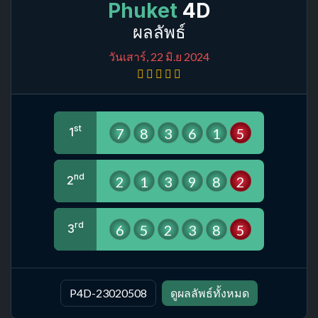
Phuket
4D
ผลลัพธ์
วันเสาร์, 22 มิ.ย 2024
st
7
8
3
6
1
5
1
nd
2
1
3
9
8
2
2
rd
6
5
2
3
8
5
3
P4D-23020508
ดูผลลัพธ์ทั้งหมด