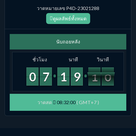
วาดหมายเลข P4D-23021288
ดูผลลัพธ์ทั้งหมด
นับถอยหลัง
ชั่วโมง
นาที
วินาที
9
9
0
0
6
6
7
7
1
1
1
1
8
8
9
9
1
0
0
9
0
9
วาดสด
08:32:00
( GMT+7 )