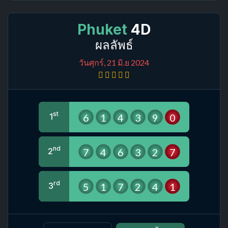
Phuket
4D
ผลลัพธ์
วันศุกร์, 21 มิ.ย 2024
st
6
1
4
3
9
0
1
nd
7
4
6
3
2
7
2
rd
5
1
7
2
4
1
3