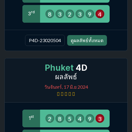
rd
8
3
2
3
9
4
3
P4D-23020504
ดูผลลัพธ์ทั้งหมด
Phuket
4D
ผลลัพธ์
วันจันทร์, 17 มิ.ย 2024
st
2
8
5
4
9
3
1