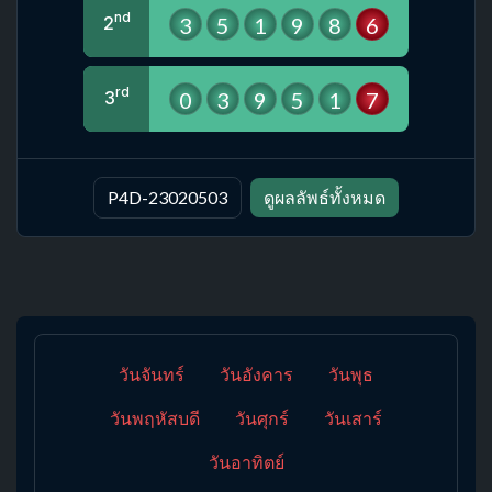
nd
3
5
1
9
8
6
2
rd
0
3
9
5
1
7
3
P4D-23020503
ดูผลลัพธ์ทั้งหมด
วันจันทร์
วันอังคาร
วันพุธ
วันพฤหัสบดี
วันศุกร์
วันเสาร์
วันอาทิตย์