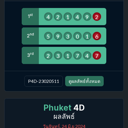
st
4
2
1
4
9
2
1
nd
5
9
3
0
1
6
2
rd
2
3
1
7
4
7
3
P4D-23020511
ดูผลลัพธ์ทั้งหมด
Phuket
4D
ผลลัพธ์
วันจันทร์, 24 มิ.ย 2024