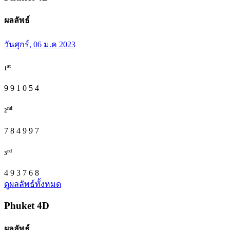
ผลลัพธ์
วันศุกร์, 06 ม.ค 2023
st
1
9
9
1
0
5
4
nd
2
7
8
4
9
9
7
rd
3
4
9
3
7
6
8
ดูผลลัพธ์ทั้งหมด
Phuket
4D
ผลลัพธ์