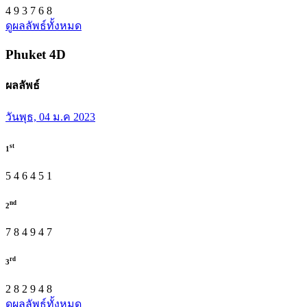
4
9
3
7
6
8
ดูผลลัพธ์ทั้งหมด
Phuket
4D
ผลลัพธ์
วันพุธ, 04 ม.ค 2023
st
1
5
4
6
4
5
1
nd
2
7
8
4
9
4
7
rd
3
2
8
2
9
4
8
ดูผลลัพธ์ทั้งหมด