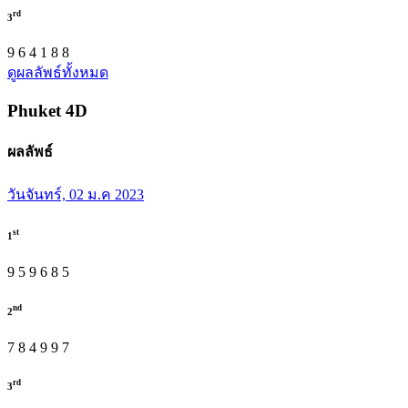
rd
3
9
6
4
1
8
8
ดูผลลัพธ์ทั้งหมด
Phuket
4D
ผลลัพธ์
วันจันทร์, 02 ม.ค 2023
st
1
9
5
9
6
8
5
nd
2
7
8
4
9
9
7
rd
3