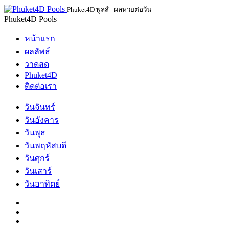
Phuket4D พูลส์ - ผลหวยต่อวัน
Phuket4D Pools
หน้าแรก
ผลลัพธ์
วาดสด
Phuket4D
ติดต่อเรา
วันจันทร์
วันอังคาร
วันพุธ
วันพฤหัสบดี
วันศุกร์
วันเสาร์
วันอาทิตย์