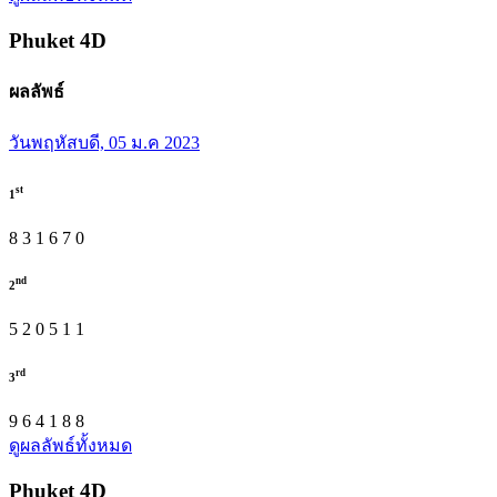
Phuket
4D
ผลลัพธ์
วันพฤหัสบดี, 05 ม.ค 2023
st
1
8
3
1
6
7
0
nd
2
5
2
0
5
1
1
rd
3
9
6
4
1
8
8
ดูผลลัพธ์ทั้งหมด
Phuket
4D