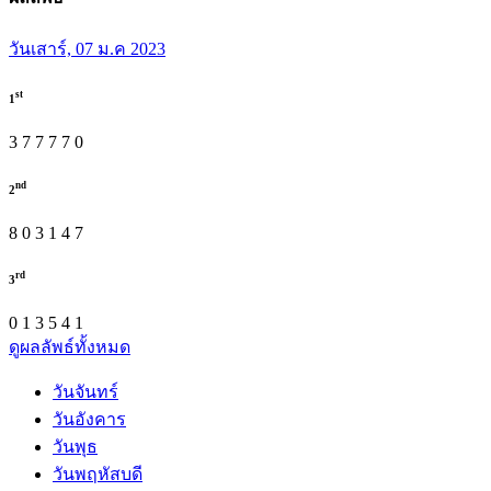
วันเสาร์, 07 ม.ค 2023
st
1
3
7
7
7
7
0
nd
2
8
0
3
1
4
7
rd
3
0
1
3
5
4
1
ดูผลลัพธ์ทั้งหมด
วันจันทร์
วันอังคาร
วันพุธ
วันพฤหัสบดี