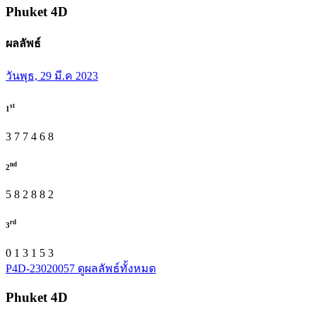
Phuket
4D
ผลลัพธ์
วันพุธ, 29 มี.ค 2023
st
1
3
7
7
4
6
8
nd
2
5
8
2
8
8
2
rd
3
0
1
3
1
5
3
P4D-23020057
ดูผลลัพธ์ทั้งหมด
Phuket
4D