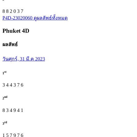
8
8
2
0
3
7
P4D-23020060
ดูผลลัพธ์ทั้งหมด
Phuket
4D
ผลลัพธ์
วันศุกร์, 31 มี.ค 2023
st
1
3
4
4
3
7
6
nd
2
8
3
4
9
4
1
rd
3
1
5
7
9
7
6