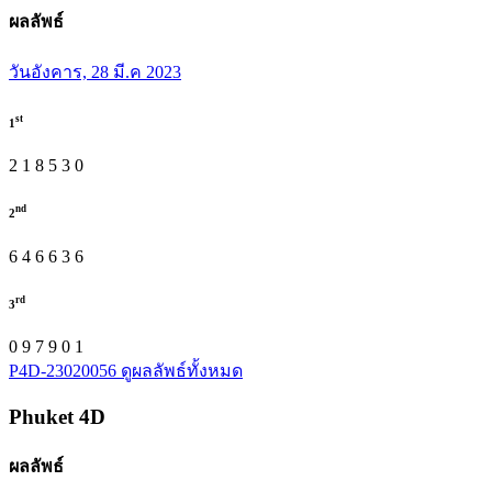
ผลลัพธ์
วันอังคาร, 28 มี.ค 2023
st
1
2
1
8
5
3
0
nd
2
6
4
6
6
3
6
rd
3
0
9
7
9
0
1
P4D-23020056
ดูผลลัพธ์ทั้งหมด
Phuket
4D
ผลลัพธ์