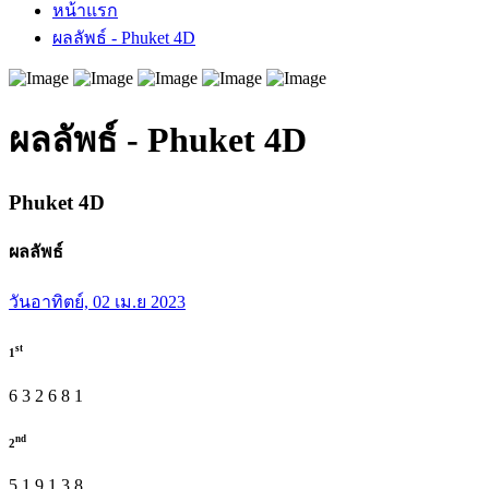
หน้าแรก
ผลลัพธ์ - Phuket 4D
ผลลัพธ์ - Phuket 4D
Phuket
4D
ผลลัพธ์
วันอาทิตย์, 02 เม.ย 2023
st
1
6
3
2
6
8
1
nd
2
5
1
9
1
3
8