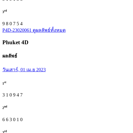
rd
3
9
8
0
7
5
4
P4D-23020061
ดูผลลัพธ์ทั้งหมด
Phuket
4D
ผลลัพธ์
วันเสาร์, 01 เม.ย 2023
st
1
3
1
0
9
4
7
nd
2
6
6
3
0
1
0
rd
3