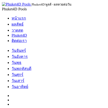
Phuket4D พูลส์ - ผลหวยต่อวัน
Phuket4D Pools
หน้าแรก
ผลลัพธ์
วาดสด
Phuket4D
ติดต่อเรา
วันจันทร์
วันอังคาร
วันพุธ
วันพฤหัสบดี
วันศุกร์
วันเสาร์
วันอาทิตย์