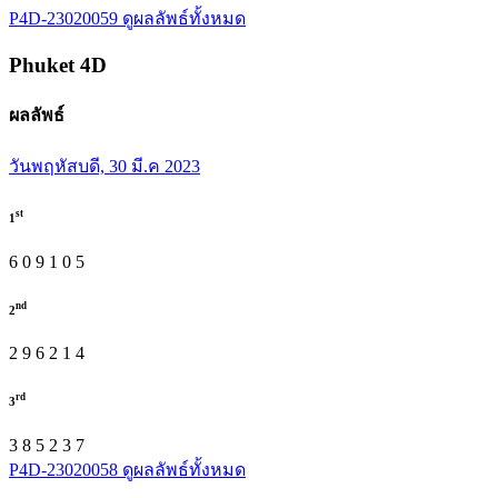
P4D-23020059
ดูผลลัพธ์ทั้งหมด
Phuket
4D
ผลลัพธ์
วันพฤหัสบดี, 30 มี.ค 2023
st
1
6
0
9
1
0
5
nd
2
2
9
6
2
1
4
rd
3
3
8
5
2
3
7
P4D-23020058
ดูผลลัพธ์ทั้งหมด