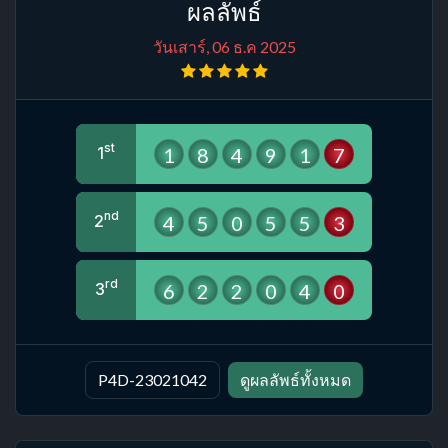
ผลลัพธ์
วันเสาร์, 06 ธ.ค 2025
st
1
8
4
9
1
7
1
nd
4
5
0
5
5
3
2
rd
6
2
2
0
4
0
3
P4D-23021042
ดูผลลัพธ์ทั้งหมด