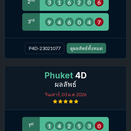
nd
3
1
6
2
0
6
2
rd
9
4
6
0
4
7
3
P4D-23021077
ดูผลลัพธ์ทั้งหมด
Phuket
4D
ผลลัพธ์
วันเสาร์, 03 ม.ค 2026
st
1
4
2
5
3
0
1