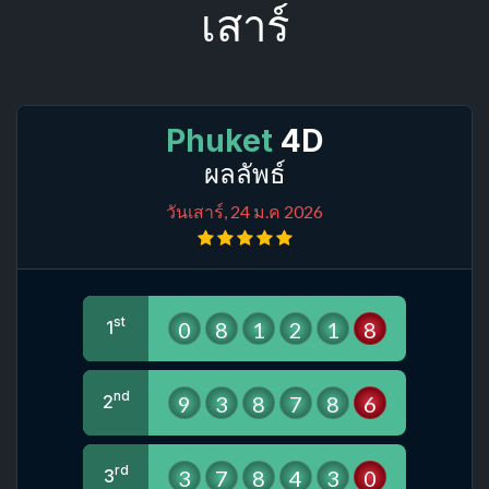
เสาร์
Phuket
4D
ผลลัพธ์
วันเสาร์, 24 ม.ค 2026
st
0
8
1
2
1
8
1
nd
9
3
8
7
8
6
2
rd
3
7
8
4
3
0
3