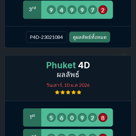
rd
9
4
9
9
7
2
3
P4D-23021084
ดูผลลัพธ์ทั้งหมด
Phuket
4D
ผลลัพธ์
วันเสาร์, 10 ม.ค 2026
st
5
6
0
9
2
8
1