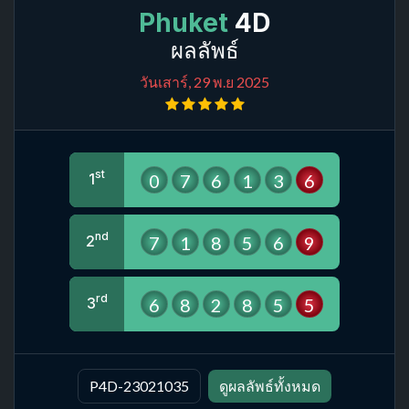
Phuket
4D
ผลลัพธ์
วันเสาร์, 29 พ.ย 2025
st
0
7
6
1
3
6
1
nd
7
1
8
5
6
9
2
rd
6
8
2
8
5
5
3
P4D-23021035
ดูผลลัพธ์ทั้งหมด