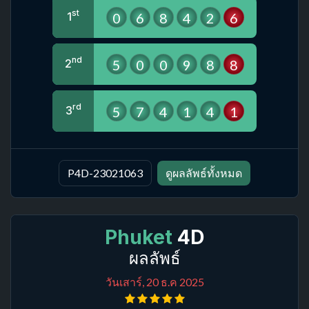
st
0
6
8
4
2
6
1
nd
5
0
0
9
8
8
2
rd
5
7
4
1
4
1
3
P4D-23021063
ดูผลลัพธ์ทั้งหมด
Phuket
4D
ผลลัพธ์
วันเสาร์, 20 ธ.ค 2025