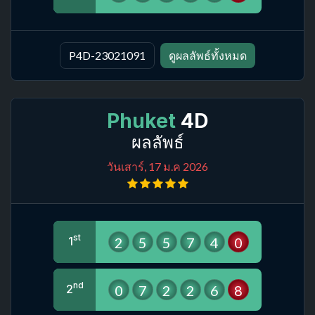
P4D-23021091
ดูผลลัพธ์ทั้งหมด
Phuket
4D
ผลลัพธ์
วันเสาร์, 17 ม.ค 2026
st
2
5
5
7
4
0
1
nd
0
7
2
2
6
8
2