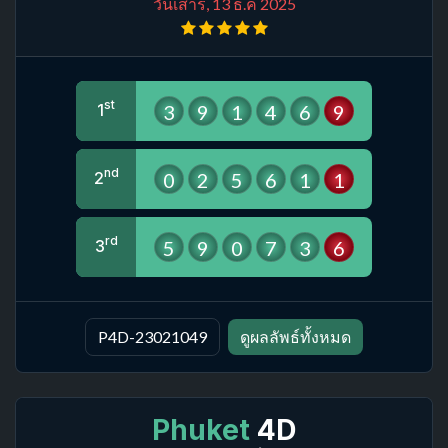
วันเสาร์, 13 ธ.ค 2025
st
3
9
1
4
6
9
1
nd
0
2
5
6
1
1
2
rd
5
9
0
7
3
6
3
P4D-23021049
ดูผลลัพธ์ทั้งหมด
Phuket
4D