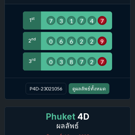
st
7
3
1
7
4
7
1
nd
0
6
6
2
2
9
2
rd
0
3
8
7
2
7
3
P4D-23021056
ดูผลลัพธ์ทั้งหมด
Phuket
4D
ผลลัพธ์