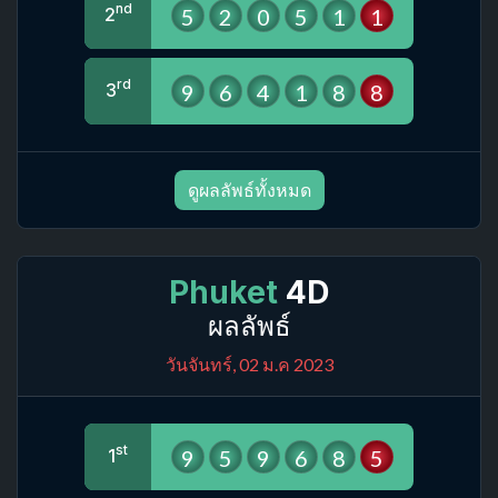
nd
5
2
0
5
1
1
2
rd
9
6
4
1
8
8
3
ดูผลลัพธ์ทั้งหมด
Phuket
4D
ผลลัพธ์
วันจันทร์, 02 ม.ค 2023
st
9
5
9
6
8
5
1