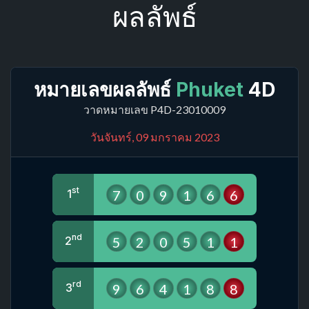
ผลลัพธ์
หมายเลขผลลัพธ์
Phuket
4D
วาดหมายเลข P4D-23010009
วันจันทร์, 09 มกราคม 2023
st
7
0
9
1
6
6
1
nd
5
2
0
5
1
1
2
rd
9
6
4
1
8
8
3