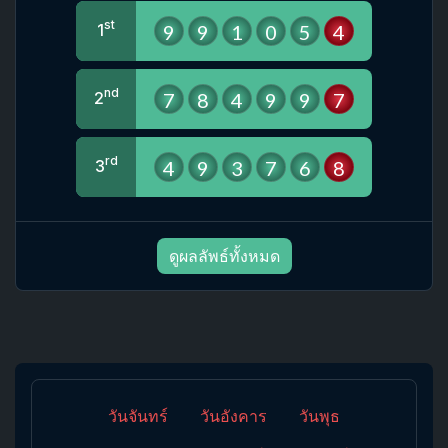
st
9
9
1
0
5
4
1
nd
7
8
4
9
9
7
2
rd
4
9
3
7
6
8
3
ดูผลลัพธ์ทั้งหมด
วันจันทร์
วันอังคาร
วันพุธ