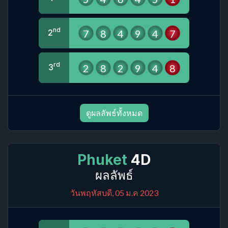
nd
7
8
4
9
4
7
2
rd
2
8
2
9
4
8
3
ดูผลลัพธ์ทั้งหมด
Phuket
4D
ผลลัพธ์
วันพฤหัสบดี, 05 ม.ค 2023