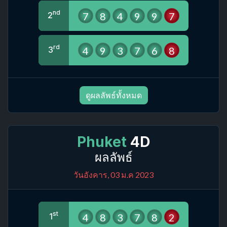
nd
7
8
4
9
9
7
2
rd
4
9
3
7
6
8
3
ดูผลลัพธ์ทั้งหมด
Phuket
4D
ผลลัพธ์
วันอังคาร, 03 ม.ค 2023
st
4
8
3
7
8
2
1