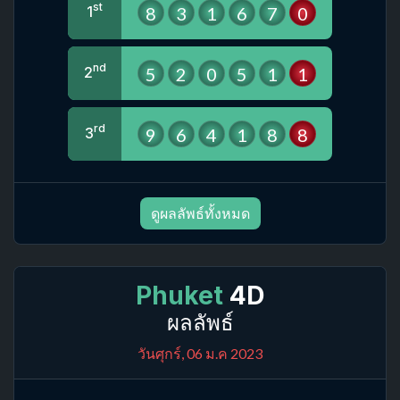
st
8
3
1
6
7
0
1
nd
5
2
0
5
1
1
2
rd
9
6
4
1
8
8
3
ดูผลลัพธ์ทั้งหมด
Phuket
4D
ผลลัพธ์
วันศุกร์, 06 ม.ค 2023