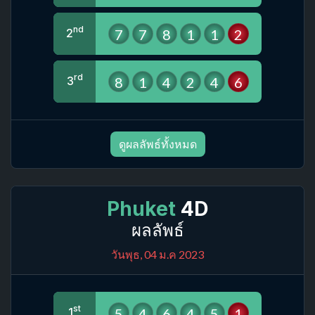
nd
7
7
8
1
1
2
2
rd
8
1
4
2
4
6
3
ดูผลลัพธ์ทั้งหมด
Phuket
4D
ผลลัพธ์
วันพุธ, 04 ม.ค 2023
st
5
4
6
4
5
1
1