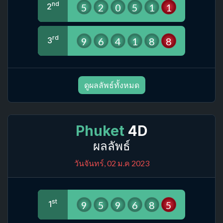
nd
5
2
0
5
1
1
2
rd
9
6
4
1
8
8
3
ดูผลลัพธ์ทั้งหมด
Phuket
4D
ผลลัพธ์
วันจันทร์, 02 ม.ค 2023
st
9
5
9
6
8
5
1