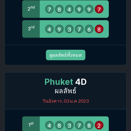
nd
7
8
4
9
9
7
2
rd
4
9
3
7
6
8
3
ดูผลลัพธ์ทั้งหมด
Phuket
4D
ผลลัพธ์
วันอังคาร, 03 ม.ค 2023
st
4
8
3
7
8
2
1