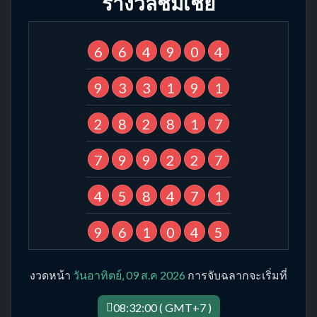
รางวัลชมเชย
6
6
4
9
0
4
9
3
3
1
9
1
2
8
2
8
1
7
7
9
9
2
2
7
4
5
8
4
7
1
9
6
1
0
4
5
งวดหน้า
วันอาทิตย์, 09 ส.ค 2026
การจับฉลากจะเริ่มที่
08:32:00 ( GMT+7 )