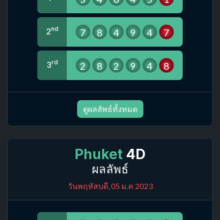
nd
7
8
4
9
4
7
2
rd
2
8
2
9
4
8
3
ดูผลลัพธ์ทั้งหมด
Phuket
4D
ผลลัพธ์
วันพฤหัสบดี, 05 ม.ค 2023