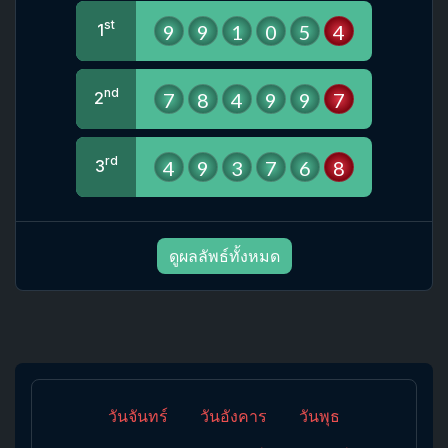
st
9
9
1
0
5
4
1
nd
7
8
4
9
9
7
2
rd
4
9
3
7
6
8
3
ดูผลลัพธ์ทั้งหมด
วันจันทร์
วันอังคาร
วันพุธ