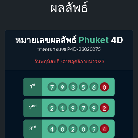
ผลลัพธ์
หมายเลขผลลัพธ์
Phuket
4D
วาดหมายเลข P4D-23020275
วันพฤหัสบดี, 02 พฤศจิกายน 2023
st
7
9
3
5
6
0
1
nd
2
1
9
7
9
2
2
rd
4
0
2
0
5
4
3