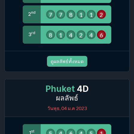
nd
7
7
8
1
1
2
2
rd
8
1
4
2
4
6
3
ดูผลลัพธ์ทั้งหมด
Phuket
4D
ผลลัพธ์
วันพุธ, 04 ม.ค 2023
st
5
4
6
4
5
1
1