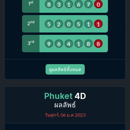
st
8
3
1
6
7
0
1
nd
5
2
0
5
1
1
2
rd
9
6
4
1
8
8
3
ดูผลลัพธ์ทั้งหมด
Phuket
4D
ผลลัพธ์
วันศุกร์, 06 ม.ค 2023