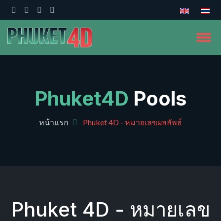
Phuket4D
Pools
หน้าแรก
Phuket 4D - หมายเลขผลลัพธ์
Phuket 4D - หมายเลข