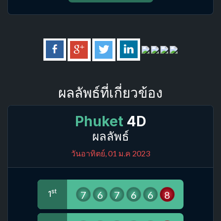
ผลลัพธ์ที่เกี่ยวข้อง
Phuket
4D
ผลลัพธ์
วันอาทิตย์, 01 ม.ค 2023
st
7
6
7
6
6
8
1