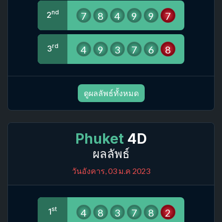
nd
7
8
4
9
9
7
2
rd
4
9
3
7
6
8
3
ดูผลลัพธ์ทั้งหมด
Phuket
4D
ผลลัพธ์
วันอังคาร, 03 ม.ค 2023
st
4
8
3
7
8
2
1