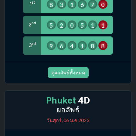
st
8
3
1
6
7
0
1
nd
5
2
0
5
1
1
2
rd
9
6
4
1
8
8
3
ดูผลลัพธ์ทั้งหมด
Phuket
4D
ผลลัพธ์
วันศุกร์, 06 ม.ค 2023