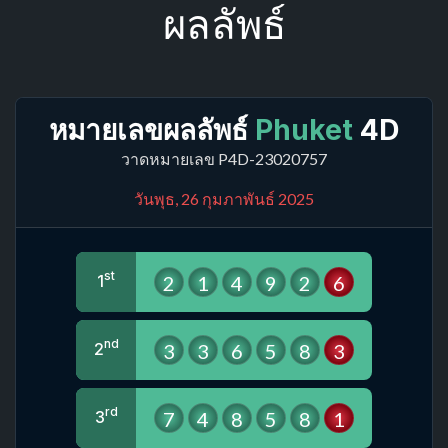
ผลลัพธ์
หมายเลขผลลัพธ์
Phuket
4D
วาดหมายเลข P4D-23020757
วันพุธ, 26 กุมภาพันธ์ 2025
st
2
1
4
9
2
6
1
nd
3
3
6
5
8
3
2
rd
7
4
8
5
8
1
3