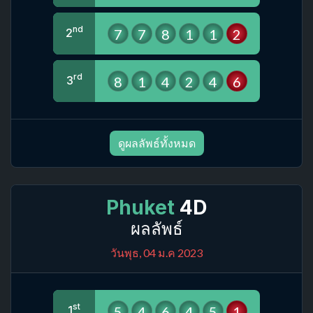
nd
7
7
8
1
1
2
2
rd
8
1
4
2
4
6
3
ดูผลลัพธ์ทั้งหมด
Phuket
4D
ผลลัพธ์
วันพุธ, 04 ม.ค 2023
st
5
4
6
4
5
1
1