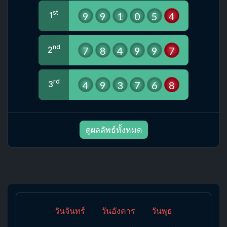
st
9
9
1
0
5
4
1
nd
7
8
4
9
9
7
2
rd
4
9
3
7
6
8
3
ดูผลลัพธ์ทั้งหมด
วันจันทร์
วันอังคาร
วันพุธ