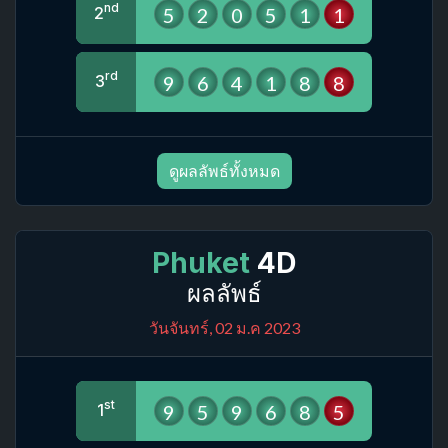
nd
5
2
0
5
1
1
2
rd
9
6
4
1
8
8
3
ดูผลลัพธ์ทั้งหมด
Phuket
4D
ผลลัพธ์
วันจันทร์, 02 ม.ค 2023
st
9
5
9
6
8
5
1