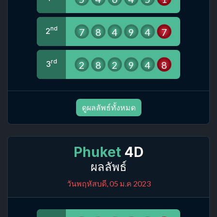
nd
7
8
4
9
4
7
2
rd
2
8
2
9
4
8
3
ดูผลลัพธ์ทั้งหมด
Phuket
4D
ผลลัพธ์
วันพฤหัสบดี, 05 ม.ค 2023