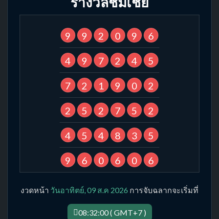
รางวัลชมเชย
9
9
2
0
9
6
4
9
7
2
4
5
7
2
1
9
0
2
2
5
2
7
5
2
4
5
4
8
3
5
9
6
0
6
0
6
งวดหน้า
วันอาทิตย์, 09 ส.ค 2026
การจับฉลากจะเริ่มที่
08:32:00 ( GMT+7 )