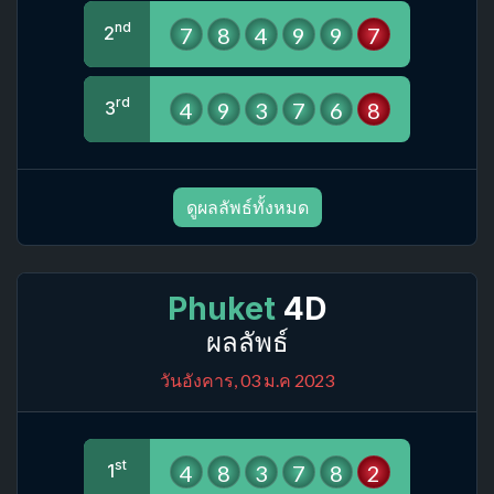
nd
7
8
4
9
9
7
2
rd
4
9
3
7
6
8
3
ดูผลลัพธ์ทั้งหมด
Phuket
4D
ผลลัพธ์
วันอังคาร, 03 ม.ค 2023
st
4
8
3
7
8
2
1