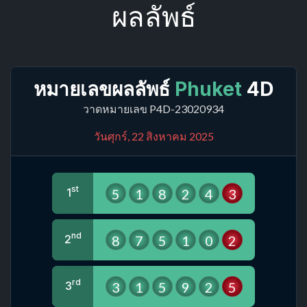
ผลลัพธ์
หมายเลขผลลัพธ์
Phuket
4D
วาดหมายเลข P4D-23020934
วันศุกร์, 22 สิงหาคม 2025
st
5
1
8
2
4
3
1
nd
8
7
5
1
0
2
2
rd
3
1
5
9
2
5
3