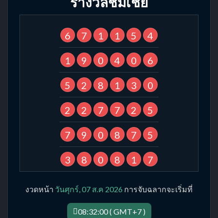
รางวัลชมเชย
6
7
1
1
5
4
1
9
0
4
0
6
5
2
8
1
3
0
2
2
7
7
2
5
7
9
0
8
7
5
3
8
0
8
1
7
งวดหน้า
วันศุกร์, 07 ส.ค 2026
การจับฉลากจะเริ่มที่
08:32:00 ( GMT+7 )