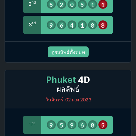
nd
5
2
0
5
1
1
2
rd
9
6
4
1
8
8
3
ดูผลลัพธ์ทั้งหมด
Phuket
4D
ผลลัพธ์
วันจันทร์, 02 ม.ค 2023
st
9
5
9
6
8
5
1