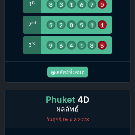
st
8
3
1
6
7
0
1
nd
5
2
0
5
1
1
2
rd
9
6
4
1
8
8
3
ดูผลลัพธ์ทั้งหมด
Phuket
4D
ผลลัพธ์
วันศุกร์, 06 ม.ค 2023