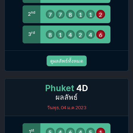
nd
7
7
8
1
1
2
2
rd
8
1
4
2
4
6
3
ดูผลลัพธ์ทั้งหมด
Phuket
4D
ผลลัพธ์
วันพุธ, 04 ม.ค 2023
st
5
4
6
4
5
1
1