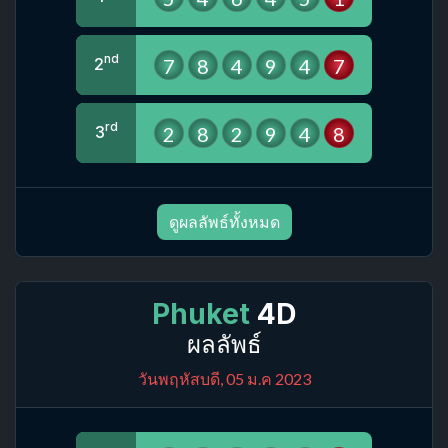
nd
7
8
4
9
4
7
2
rd
2
8
2
9
4
8
3
ดูผลลัพธ์ทั้งหมด
Phuket
4D
ผลลัพธ์
วันพฤหัสบดี, 05 ม.ค 2023