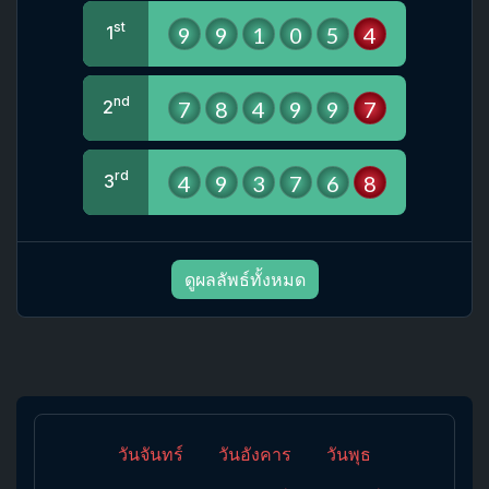
st
9
9
1
0
5
4
1
nd
7
8
4
9
9
7
2
rd
4
9
3
7
6
8
3
ดูผลลัพธ์ทั้งหมด
วันจันทร์
วันอังคาร
วันพุธ