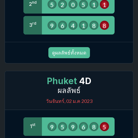
nd
5
2
0
5
1
1
2
rd
9
6
4
1
8
8
3
ดูผลลัพธ์ทั้งหมด
Phuket
4D
ผลลัพธ์
วันจันทร์, 02 ม.ค 2023
st
9
5
9
6
8
5
1