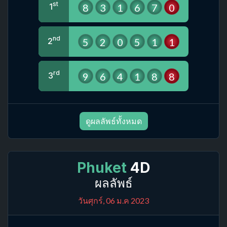
st
8
3
1
6
7
0
1
nd
5
2
0
5
1
1
2
rd
9
6
4
1
8
8
3
ดูผลลัพธ์ทั้งหมด
Phuket
4D
ผลลัพธ์
วันศุกร์, 06 ม.ค 2023