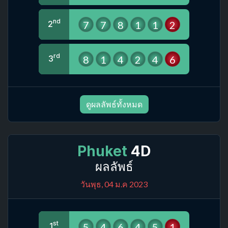
nd
7
7
8
1
1
2
2
rd
8
1
4
2
4
6
3
ดูผลลัพธ์ทั้งหมด
Phuket
4D
ผลลัพธ์
วันพุธ, 04 ม.ค 2023
st
5
4
6
4
5
1
1