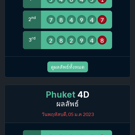
nd
7
8
4
9
4
7
2
rd
2
8
2
9
4
8
3
ดูผลลัพธ์ทั้งหมด
Phuket
4D
ผลลัพธ์
วันพฤหัสบดี, 05 ม.ค 2023