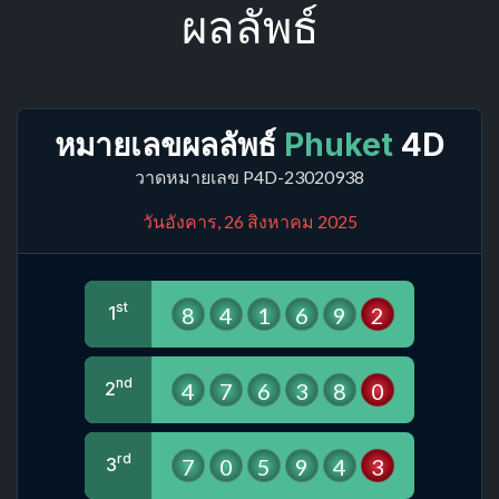
ผลลัพธ์
หมายเลขผลลัพธ์
Phuket
4D
วาดหมายเลข P4D-23020938
วันอังคาร, 26 สิงหาคม 2025
st
8
4
1
6
9
2
1
nd
4
7
6
3
8
0
2
rd
7
0
5
9
4
3
3