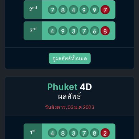
nd
7
8
4
9
9
7
2
rd
4
9
3
7
6
8
3
ดูผลลัพธ์ทั้งหมด
Phuket
4D
ผลลัพธ์
วันอังคาร, 03 ม.ค 2023
st
4
8
3
7
8
2
1