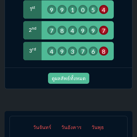
st
9
9
1
0
5
4
1
nd
7
8
4
9
9
7
2
rd
4
9
3
7
6
8
3
ดูผลลัพธ์ทั้งหมด
วันจันทร์
วันอังคาร
วันพุธ