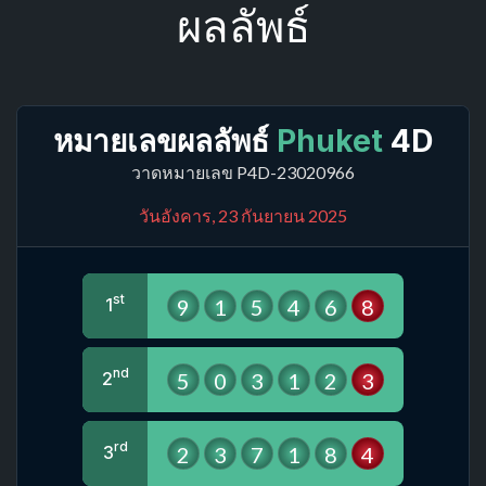
ผลลัพธ์
หมายเลขผลลัพธ์
Phuket
4D
วาดหมายเลข P4D-23020966
วันอังคาร, 23 กันยายน 2025
st
9
1
5
4
6
8
1
nd
5
0
3
1
2
3
2
rd
2
3
7
1
8
4
3