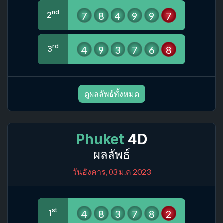
nd
7
8
4
9
9
7
2
rd
4
9
3
7
6
8
3
ดูผลลัพธ์ทั้งหมด
Phuket
4D
ผลลัพธ์
วันอังคาร, 03 ม.ค 2023
st
4
8
3
7
8
2
1