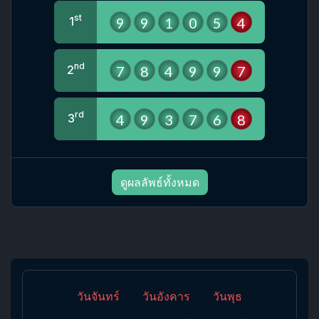
st
9
9
1
0
5
4
1
nd
7
8
4
9
9
7
2
rd
4
9
3
7
6
8
3
ดูผลลัพธ์ทั้งหมด
วันจันทร์
วันอังคาร
วันพุธ