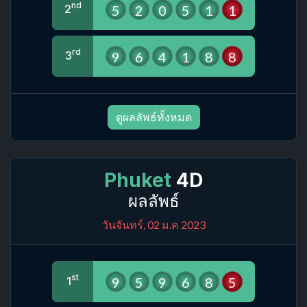
nd
5
2
0
5
1
1
2
rd
9
6
4
1
8
8
3
ดูผลลัพธ์ทั้งหมด
Phuket
4D
ผลลัพธ์
วันจันทร์, 02 ม.ค 2023
st
9
5
9
6
8
5
1