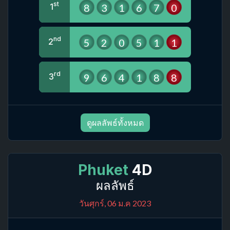
st
8
3
1
6
7
0
1
nd
5
2
0
5
1
1
2
rd
9
6
4
1
8
8
3
ดูผลลัพธ์ทั้งหมด
Phuket
4D
ผลลัพธ์
วันศุกร์, 06 ม.ค 2023