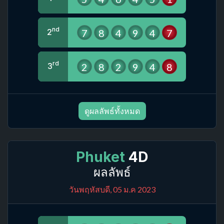
nd
7
8
4
9
4
7
2
rd
2
8
2
9
4
8
3
ดูผลลัพธ์ทั้งหมด
Phuket
4D
ผลลัพธ์
วันพฤหัสบดี, 05 ม.ค 2023