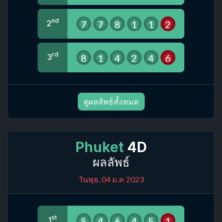
nd
7
7
8
1
1
2
2
rd
8
1
4
2
4
6
3
ดูผลลัพธ์ทั้งหมด
Phuket
4D
ผลลัพธ์
วันพุธ, 04 ม.ค 2023
st
5
4
6
4
5
1
1