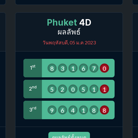
Phuket
4D
ผลลัพธ์
วันพฤหัสบดี, 05 ม.ค 2023
st
8
3
1
6
7
0
1
nd
5
2
0
5
1
1
2
rd
9
6
4
1
8
8
3
ดูผลลัพธ์ทั้งหมด