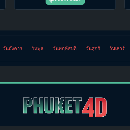
วันอังคาร
วันพุธ
วันพฤหัสบดี
วันศุกร์
วันเสาร์