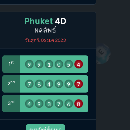
Phuket
4D
ผลลัพธ์
วันศุกร์, 06 ม.ค 2023
st
9
9
1
0
5
4
1
nd
7
8
4
9
9
7
2
rd
4
9
3
7
6
8
3
ดูผลลัพธ์ทั้งหมด