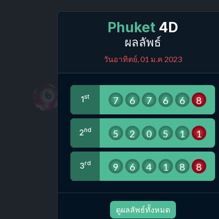
Phuket
4D
ผลลัพธ์
วันอาทิตย์, 01 ม.ค 2023
st
7
6
7
6
6
8
1
nd
5
2
0
5
1
1
2
rd
9
6
4
1
8
8
3
ดูผลลัพธ์ทั้งหมด