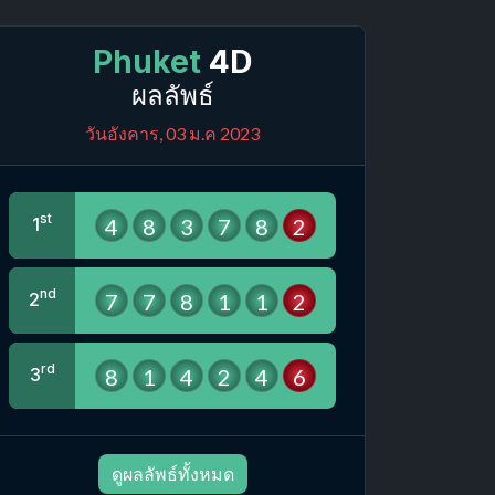
Phuket
4D
ผลลัพธ์
วันอังคาร, 03 ม.ค 2023
st
4
8
3
7
8
2
1
nd
7
7
8
1
1
2
2
rd
8
1
4
2
4
6
3
ดูผลลัพธ์ทั้งหมด