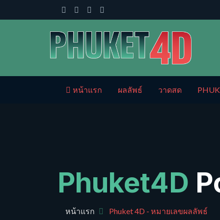
หน้าแรก
ผลลัพธ์
วาดสด
PHUK
Phuket4D
P
หน้าแรก
Phuket 4D - หมายเลขผลลัพธ์