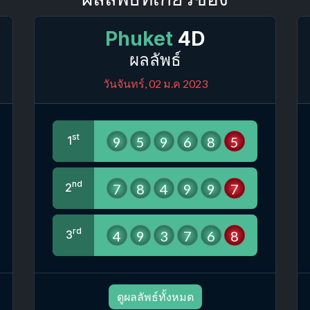
Phuket
4D
ผลลัพธ์
วันจันทร์, 02 ม.ค 2023
st
9
5
9
6
8
5
1
nd
7
8
4
9
9
7
2
rd
4
9
3
7
6
8
3
ดูผลลัพธ์ทั้งหมด