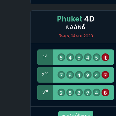
Phuket
4D
ผลลัพธ์
วันพุธ, 04 ม.ค 2023
st
5
4
6
4
5
1
1
nd
7
8
4
9
4
7
2
rd
2
8
2
9
4
8
3
ดูผลลัพธ์ทั้งหมด