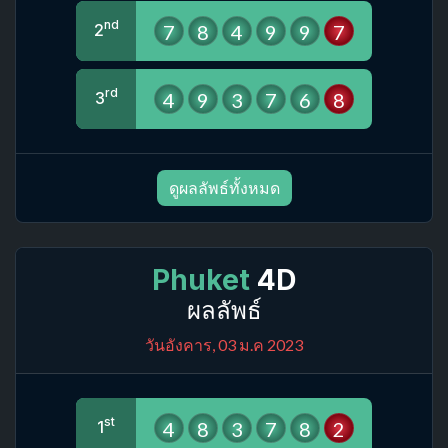
nd
7
8
4
9
9
7
2
rd
4
9
3
7
6
8
3
ดูผลลัพธ์ทั้งหมด
Phuket
4D
ผลลัพธ์
วันอังคาร, 03 ม.ค 2023
st
4
8
3
7
8
2
1