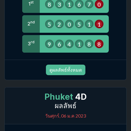
st
8
3
1
6
7
0
1
nd
5
2
0
5
1
1
2
rd
9
6
4
1
8
8
3
ดูผลลัพธ์ทั้งหมด
Phuket
4D
ผลลัพธ์
วันศุกร์, 06 ม.ค 2023