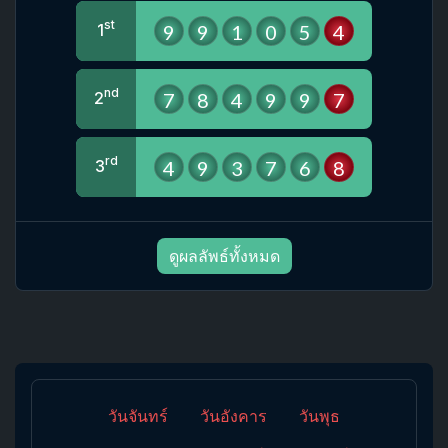
st
9
9
1
0
5
4
1
nd
7
8
4
9
9
7
2
rd
4
9
3
7
6
8
3
ดูผลลัพธ์ทั้งหมด
วันจันทร์
วันอังคาร
วันพุธ