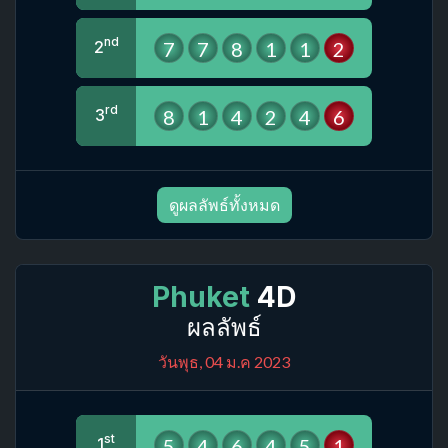
nd
7
7
8
1
1
2
2
rd
8
1
4
2
4
6
3
ดูผลลัพธ์ทั้งหมด
Phuket
4D
ผลลัพธ์
วันพุธ, 04 ม.ค 2023
st
5
4
6
4
5
1
1