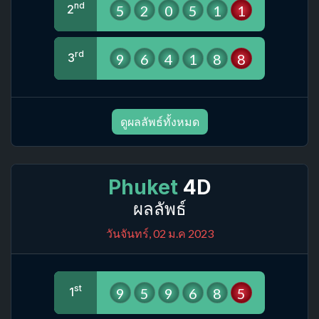
nd
5
2
0
5
1
1
2
rd
9
6
4
1
8
8
3
ดูผลลัพธ์ทั้งหมด
Phuket
4D
ผลลัพธ์
วันจันทร์, 02 ม.ค 2023
st
9
5
9
6
8
5
1