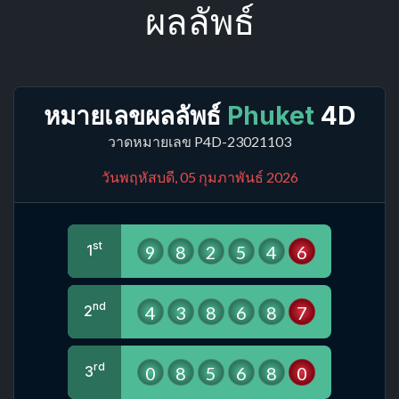
ผลลัพธ์
หมายเลขผลลัพธ์
Phuket
4D
วาดหมายเลข P4D-23021103
วันพฤหัสบดี, 05 กุมภาพันธ์ 2026
st
9
8
2
5
4
6
1
nd
4
3
8
6
8
7
2
rd
0
8
5
6
8
0
3